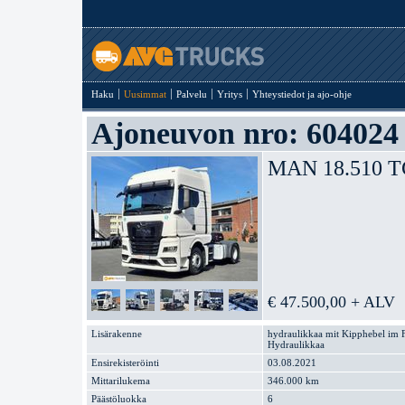
Haku
Uusimmat
Palvelu
Yritys
Yhteystiedot ja ajo-ohje
Ajoneuvon nro: 604024
MAN 18.510 TG
€ 47.500,00 + ALV
Lisärakenne
hydraulikkaa mit Kipphebel im 
Hydraulikkaa
Ensirekisteröinti
03.08.2021
Mittarilukema
346.000 km
Päästöluokka
6