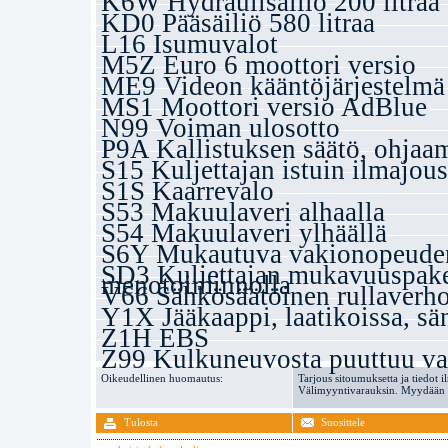
K6W Hydraulisäiliö 200 litraa
KD0 Pääsäiliö 580 litraa
L16 Isumuvalot
M5Z Euro 6 moottori versio
ME9 Videon kääntöjärjestelmä 
MS1 Moottori versio AdBlue
N99 Voiman ulosotto
P9A Kallistuksen säätö, ohjaa
S15 Kuljettajan istuin ilmajous
S1S Kaarrevalo
S53 Makuulaveri alhaalla
S54 Makuulaveri ylhäällä
S6Y Mukautuva vakionopeuden
SD3 Kuljettajan mukavuuspake
menotoiminnolla
V66 Sähkösäätöinen rullaverho
Y1X Jääkaappi, laatikoissa, sä
Z1H EBS
Z99 Kulkuneuvosta puuttuu va
Oikeudellinen huomautus:
Tarjous sitoumuksetta ja tiedot i
Välimyyntivarauksin. Myydään va
Tulosta
Suosittele