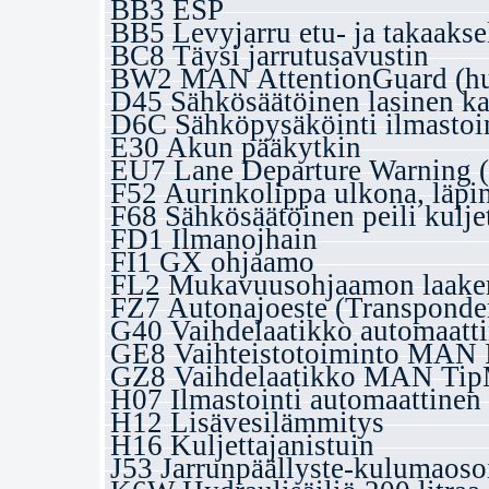
BB3 ESP
BB5 Levyjarru etu- ja takaakse
BC8 Täysi jarrutusavustin
BW2 MAN AttentionGuard (hu
D45 Sähkösäätöinen lasinen k
D6C Sähköpysäköinti ilmastoin
E30 Akun pääkytkin
EU7 Lane Departure Warning
F52 Aurinkolippa ulkona, läpi
F68 Sähkösäätöinen peili kuljet
FD1 Ilmanojhain
FI1 GX ohjaamo
FL2 Mukavuusohjaamon laakeri
FZ7 Autonajoeste (Transponde
G40 Vaihdelaatikko automaatt
GE8 Vaihteistotoiminto MAN I
GZ8 Vaihdelaatikko MAN TipM
H07 Ilmastointi automaattinen
H12 Lisävesilämmitys
H16 Kuljettajanistuin
J53 Jarrunpäällyste-kulumaoso