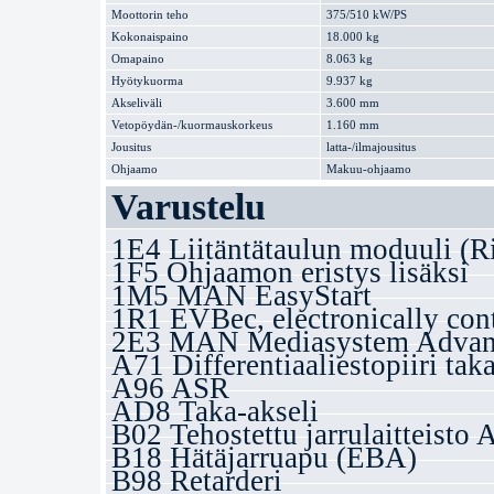
Moottorin teho
375/510 kW/PS
Kokonaispaino
18.000 kg
Omapaino
8.063 kg
Hyötykuorma
9.937 kg
Akseliväli
3.600 mm
Vetopöydän-/kuormauskorkeus
1.160 mm
Jousitus
latta-/ilmajousitus
Ohjaamo
Makuu-ohjaamo
Varustelu
1E4 Liitäntätaulun moduuli (R
1F5 Ohjaamon eristys lisäksi
1M5 MAN EasyStart
1R1 EVBec, electronically cont
2E3 MAN Mediasystem Advanc
A71 Differentiaaliestopiiri taka
A96 ASR
AD8 Taka-akseli
B02 Tehostettu jarrulaitteisto
B18 Hätäjarruapu (EBA)
B98 Retarderi